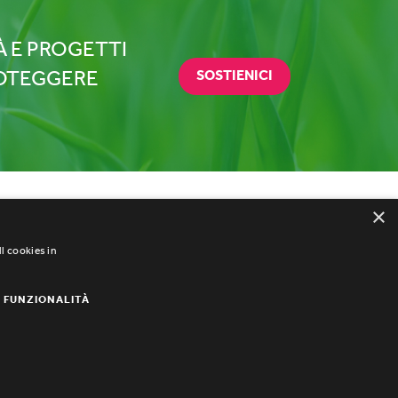
À E PROGETTI
ROTEGGERE
SOSTIENICI
×
Sedi Operative
l cookies in
Brembio (LO) e Cuneo (CN)
FUNZIONALITÀ
info@biomassociazione.it
STATUTO
Powered by Weblitz