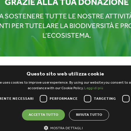
GRAZIE ALLA TUA DONAZIONE
I A SOSTENERE TUTTE LE NOSTRE ATTIVIT
TI PER TUTELARE LA BIODIVERSITÀ E P
L’ECOSISTEMA.
Questo sito web utilizza cookie
e uses cookies to improve user experience. By using our website you consent to al
accordance with our Cookie Policy.
Leggi di più
ENTE NECESSARI
PERFORMANCE
TARGETING
ires, 5
ACCETTA TUTTO
RIFIUTA TUTTO
MOSTRA DETTAGLI