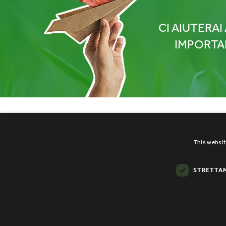
CI AIUTERA
IMPORTAN
This websit
STRETTAM
BioMa - Sede legale: via Trois Mousqueta
11027 Saint - Vincent (AO)
Privacy e Cookie