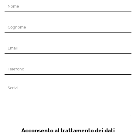
Nome
*
Cognome
*
Email
*
Telefono
Scrivi
Acconsento al trattamento dei dati
*